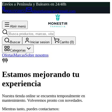
Envíos a Península y Baleares en 24/48h
961958855
elpuigfarmacia@gmail.com
Abrir menú
Buscar
Iniciar sesion
Carrito (
0
)
Categorías
Ofertas
Marcas
Sobre nosotros
Estamos mejorando tu
experiencia
Nuestra tienda online se encuentra temporalmente en
mantenimiento. Volveremos pronto con novedades.
Mientras tanto, puedes contactarnos: