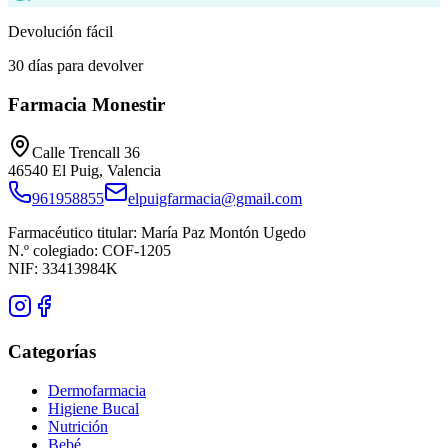
Devolución fácil
30 días para devolver
Farmacia Monestir
Calle Trencall 36
46540
El Puig
,
Valencia
961958855
elpuigfarmacia@gmail.com
Farmacéutico titular:
María Paz Montón Ugedo
N.º colegiado:
COF-1205
NIF:
33413984K
Categorías
Dermofarmacia
Higiene Bucal
Nutrición
Bebé